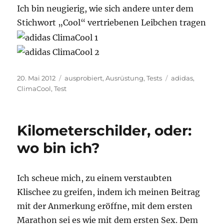
Ich bin neugierig, wie sich andere unter dem
Stichwort „Cool“ vertriebenen Leibchen tragen
Veröffentlicht
Kategorien
Schlagwörter
20. Mai 2012
ausprobiert
,
Ausrüstung
,
Tests
adidas
,
am
ClimaCool
,
Test
Kilometerschilder, oder:
wo bin ich?
Ich scheue mich, zu einem verstaubten
Klischee zu greifen, indem ich meinen Beitrag
mit der Anmerkung eröffne, mit dem ersten
Marathon sei es wie mit dem ersten Sex. Dem