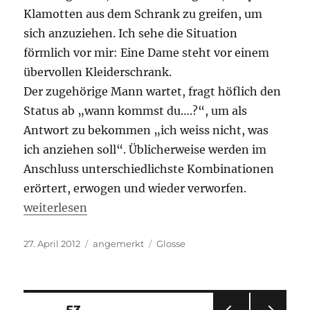
Klamotten aus dem Schrank zu greifen, um
sich anzuziehen. Ich sehe die Situation
förmlich vor mir: Eine Dame steht vor einem
übervollen Kleiderschrank.
Der zugehörige Mann wartet, fragt höflich den
Status ab „wann kommst du….?“, um als
Antwort zu bekommen „ich weiss nicht, was
ich anziehen soll“. Üblicherweise werden im
Anschluss unterschiedlichste Kombinationen
erörtert, erwogen und wieder verworfen.
„Die Frau in mir“
weiterlesen
Veröffentlicht
Kategorien
Schlagwörter
27. April 2012
angemerkt
Glosse
am
Beitragsnavigation