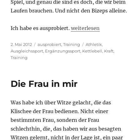
Spiel, und genau die sind es doch, die wir beim
Laufen brauchen. Und nicht den Bizeps alleine.
„Ausgleichssport (2): Kettl
Ich habe es ausprobiert.
weiterlesen
Veröffentlicht
Kategorien
Schlagwörter
2. Mai 2012
ausprobiert
,
Training
Athletik
,
am
Ausgleichssport
,
Ergänzungssport
,
Kettlebell
,
Kraft
,
Training
Die Frau in mir
Was habe ich über Witze gelacht, die das
Klischee der Frau bedienen. Nicht einer
bestimmten Frau, sondern der Frau
schlechthin, die, das haben wir aus besagten
Witzen gelernt, nicht in der Lage ist, ein paar