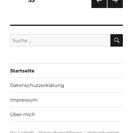
SEITE
53
VOR
NÄC
HERI
HSTE
GE
SEIT
SEIT
E
E
SU
Suche
nach:
Startseite
Datenschutzerklärung
Impressum
Über mich