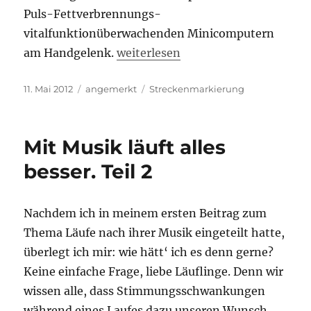
Puls-Fettverbrennungs-
vitalfunktionüberwachenden Minicomputern
„Kilometerschilder, oder: wo bin i
am Handgelenk.
weiterlesen
Veröffentlicht
Kategorien
Schlagwörter
11. Mai 2012
angemerkt
Streckenmarkierung
am
Mit Musik läuft alles
besser. Teil 2
Nachdem ich in meinem ersten Beitrag zum
Thema Läufe nach ihrer Musik eingeteilt hatte,
überlegt ich mir: wie hätt‘ ich es denn gerne?
Keine einfache Frage, liebe Läuflinge. Denn wir
wissen alle, dass Stimmungsschwankungen
während eines Laufes dazu unseren Wunsch