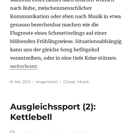
nach Ruhe, zwischenmenschlicher
Kommunikation oder eben nach Musik in etwa
genauso berechenbar machen wie die
Flugroute eines Schmetterlings auf einer
blühenden Frühlingswiese. Situationsabhängig
kann uns der gleiche Song beflügelnd
vorantreiben, oder in eine tiefe Krise stürzen.
„Mit Musik läuft alles besser. Teil 2“
weiterlesen
Veröffentlicht
Kategorien
Schlagwörter
8. Mai 2012
angemerkt
Glosse
,
Musik
am
Ausgleichssport (2):
Kettlebell