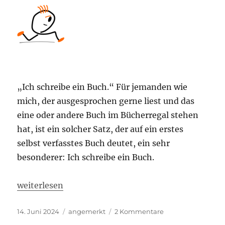
„Ich schreibe ein Buch.“ Für jemanden wie
mich, der ausgesprochen gerne liest und das
eine oder andere Buch im Bücherregal stehen
hat, ist ein solcher Satz, der auf ein erstes
selbst verfasstes Buch deutet, ein sehr
besonderer: Ich schreibe ein Buch.
„Völlig unsportlich: Ich schreibe ein Buch.“
weiterlesen
Veröffentlicht
Kategorien
zu
14. Juni 2024
angemerkt
2 Kommentare
am
Völlig