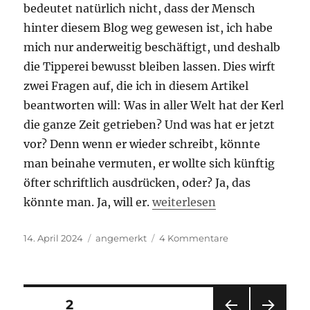
bedeutet natürlich nicht, dass der Mensch
hinter diesem Blog weg gewesen ist, ich habe
mich nur anderweitig beschäftigt, und deshalb
die Tipperei bewusst bleiben lassen. Dies wirft
zwei Fragen auf, die ich in diesem Artikel
beantworten will: Was in aller Welt hat der Kerl
die ganze Zeit getrieben? Und was hat er jetzt
vor? Denn wenn er wieder schreibt, könnte
man beinahe vermuten, er wollte sich künftig
öfter schriftlich ausdrücken, oder? Ja, das
„Wieder da…“
könnte man. Ja, will er.
weiterlesen
Veröffentlicht
Kategorien
zu
14. April 2024
angemerkt
4 Kommentare
am
Wieder
da…
Beitragsnavigation
SEITE
2