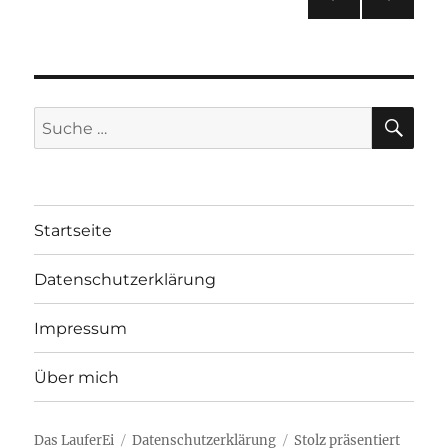
VOR
NÄC
HERI
HSTE
GE
SEIT
SEIT
E
E
SU
Suche
nach:
Startseite
Datenschutzerklärung
Impressum
Über mich
Das LauferEi
Datenschutzerklärung
Stolz präsentiert