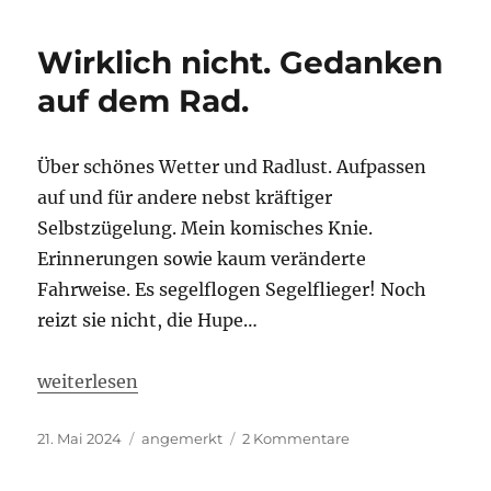
unsportlich:
Ich
Wirklich nicht. Gedanken
schreibe
ein
auf dem Rad.
Buch.
Über schönes Wetter und Radlust. Aufpassen
auf und für andere nebst kräftiger
Selbstzügelung. Mein komisches Knie.
Erinnerungen sowie kaum veränderte
Fahrweise. Es segelflogen Segelflieger! Noch
reizt sie nicht, die Hupe…
„Wirklich nicht. Gedanken auf dem Rad.“
weiterlesen
Veröffentlicht
Kategorien
zu
21. Mai 2024
angemerkt
2 Kommentare
am
Wirklich
nicht.