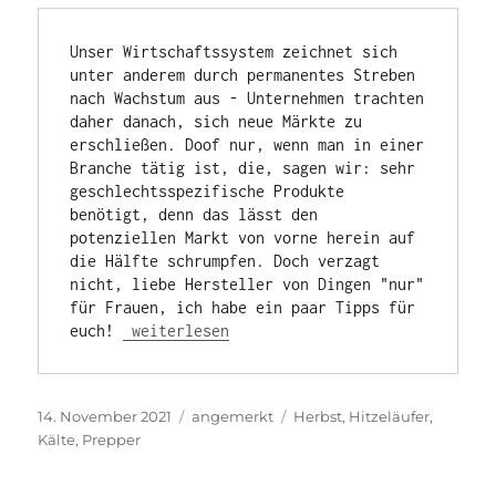
Unser Wirtschaftssystem zeichnet sich 
unter anderem durch permanentes Streben 
nach Wachstum aus - Unternehmen trachten 
daher danach, sich neue Märkte zu 
erschließen. Doof nur, wenn man in einer 
Branche tätig ist, die, sagen wir: sehr 
geschlechtsspezifische Produkte 
benötigt, denn das lässt den 
potenziellen Markt von vorne herein auf 
die Hälfte schrumpfen. Doch verzagt 
nicht, liebe Hersteller von Dingen "nur" 
für Frauen, ich habe ein paar Tipps für 
„Ein neuer Markt frei Haus!“
euch! 
weiterlesen
Veröffentlicht
Kategorien
Schlagwörter
14. November 2021
angemerkt
Herbst
,
Hitzeläufer
,
am
Kälte
,
Prepper