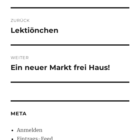
Beitragsnavigation
ZURÜCK
Lektiönchen
Vorheriger
Beitrag:
WEITER
Ein neuer Markt frei Haus!
Nächster
Beitrag:
META
Anmelden
Eintrags-Feed