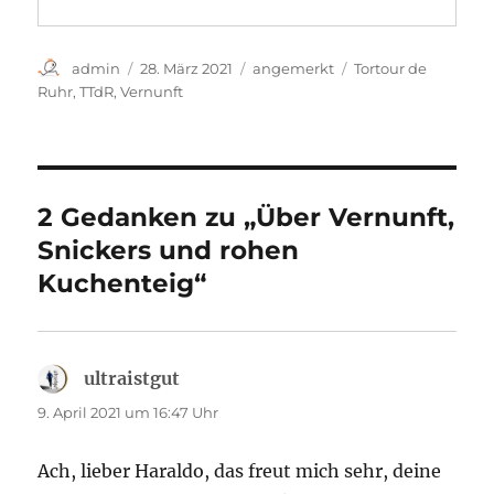
Autor
Veröffentlicht
Kategorien
Schlagwörter
admin
28. März 2021
angemerkt
Tortour de
am
Ruhr
,
TTdR
,
Vernunft
2 Gedanken zu „Über Vernunft,
Snickers und rohen
Kuchenteig“
ultraistgut
sagt:
9. April 2021 um 16:47 Uhr
Ach, lieber Haraldo, das freut mich sehr, deine