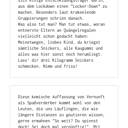
sich einige Entscheidungsträger darin, 
aus dem Lockdown einen "Locker-Down" zu 
machen. Besonders laut krakeelende 
Gruppierungen schrien danach.

Was also tut man? Man tut etwas, woran 
entnervte Eltern an Quängelregalen 
vielleicht schon gedacht haben: 
Meinetwegen, liebes Kind, du kriegst 
sämtliche Snickers, alle Kaugummi und 
alles was hier sonst noch herumliegt. 
Lass' dir drei Kilogramm Snickers 
schmecken. Nimm und friss!
Diese komische Auffassung von Vernunft 
als Spaßverderber kommt wohl von den 
Leuten, die uns Läuflingen, die wie 
längere Distanzen zu goutieren wissen, 
gerne ermahnen "So weit? Du spinnst 
doch! Sei doch mal vernünftig!". Mit 