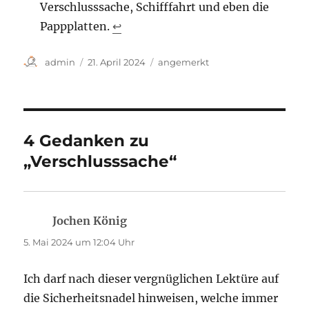
Verschlusssache, Schifffahrt und eben die
Pappplatten.
↩︎
Autor
Veröffentlicht
Kategorien
admin
21. April 2024
angemerkt
am
4 Gedanken zu
„Verschlusssache“
Jochen König
sagt:
5. Mai 2024 um 12:04 Uhr
Ich darf nach dieser vergnüglichen Lektüre auf
die Sicherheitsnadel hinweisen, welche immer