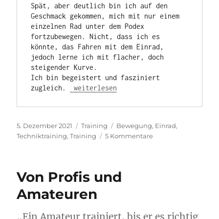
Spät, aber deutlich bin ich auf den 
Geschmack gekommen, mich mit nur einem 
einzelnen Rad unter dem Podex 
fortzubewegen. Nicht, dass ich es 
könnte, das Fahren mit dem Einrad, 
jedoch lerne ich mit flacher, doch 
steigender Kurve.

Ich bin begeistert und fasziniert 
„Ein Rad“
zugleich. 
weiterlesen
Veröffentlicht
Kategorien
Schlagwörter
5. Dezember 2021
Training
Bewegung
,
Einrad
,
am
zu
Techniktraining
,
Training
5 Kommentare
Ein
Rad
Von Profis und
Amateuren
„Ein Amateur trainiert, bis er es richtig