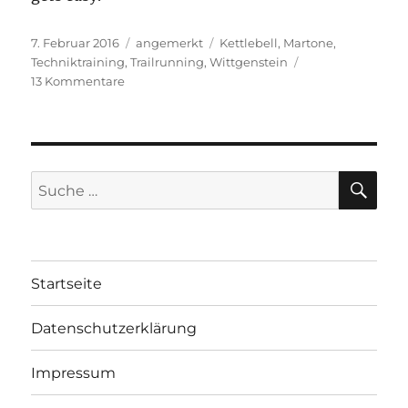
Veröffentlicht
Kategorien
Schlagwörter
7. Februar 2016
angemerkt
Kettlebell
,
Martone
,
am
Techniktraining
,
Trailrunning
,
Wittgenstein
zu
13 Kommentare
Von
Profis
und
Amateuren
SU
Suche
nach:
Startseite
Datenschutzerklärung
Impressum