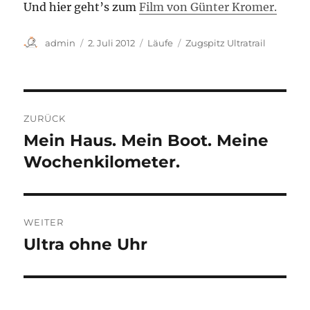
Und hier geht’s zum
Film von Günter Kromer.
Autor
Veröffentlicht
Kategorien
Schlagwörter
admin
2. Juli 2012
Läufe
Zugspitz Ultratrail
am
Beitragsnavigation
ZURÜCK
Mein Haus. Mein Boot. Meine
Vorheriger
Beitrag:
Wochenkilometer.
WEITER
Ultra ohne Uhr
Nächster
Beitrag: