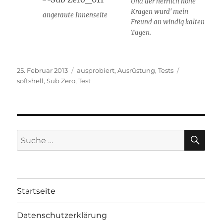
Und der herrlich hohe
Kragen wurd' mein
angeraute Innenseite
Freund an windig kalten
Tagen.
Veröffentlicht
Kategorien
Schlagwörte
25. Februar 2013
ausprobiert
,
Ausrüstung
,
Tests
am
softshell
,
Sub Zero
,
Test
SU
Suche
nach:
Startseite
Datenschutzerklärung