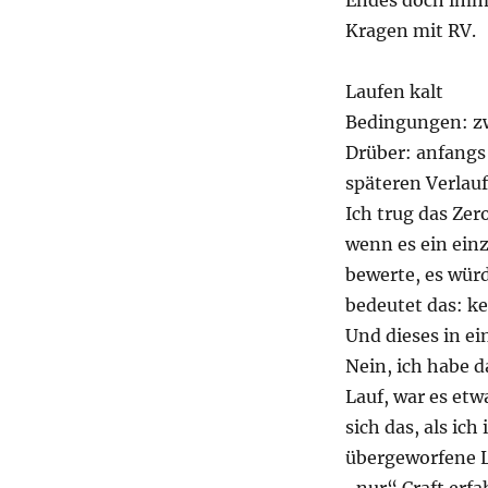
Endes doch imme
Kragen mit RV.
Laufen kalt
Bedingungen: zw
Drüber: anfangs
späteren Verlauf
Ich trug das Ze
wenn es ein einz
bewerte, es wür
bedeutet das: ke
Und dieses in e
Nein, ich habe d
Lauf, war es et
sich das, als ic
übergeworfene L