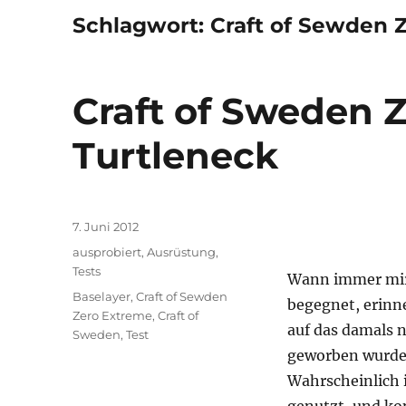
Schlagwort:
Craft of Sewden 
Craft of Sweden 
Turtleneck
Veröffentlicht
7. Juni 2012
am
Kategorien
ausprobiert
,
Ausrüstung
,
Tests
Wann immer mir
Schlagwörter
Baselayer
,
Craft of Sewden
begegnet, erinne
Zero Extreme
,
Craft of
auf das damals 
Sweden
,
Test
geworben wurde.
Wahrscheinlich 