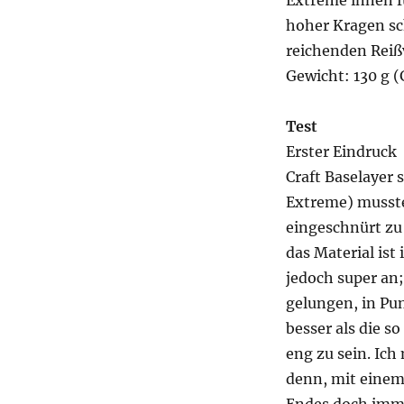
Extreme innen f
hoher Kragen sch
reichenden Reiß
Gewicht: 130 g 
Test
Erster Eindruck
Craft Baselayer
Extreme) musste 
eingeschnürt zu 
das Material ist 
jedoch super an;
gelungen, in Pu
besser als die s
eng zu sein. Ich
denn, mit einem 