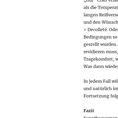
„nur“ Craft erfa
als die Tempera
langen Reißvers
und den Wünsch
> Decolleté. Od
Bedingungen so,
gestellt wurden.
revidieren muss,
Tragekomfort, we
Was dann wieder
In jedem Fall wi
und natürlich i
Fortsetzung folg
Fazit