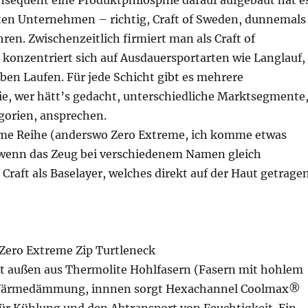
nsequent eine Produktphilosphie darauf aufgebaut hat e
rsten Unternehmen – richtig, Craft of Sweden, dunnemals
hren. Zwischenzeitlich firmiert man als Craft of
 konzentriert sich auf Ausdauersportarten wie Langlauf,
ben Laufen. Für jede Schicht gibt es mehrere
ie, wer hätt’s gedacht, unterschiedliche Marktsegmente
gorien, ansprechen.
eme Reihe (anderswo Zero Extreme, ich komme etwas
wenn das Zeug bei verschiedenem Namen gleich
 Craft als Baselayer, welches direkt auf der Haut getrage
 Zero Extreme Zip Turtleneck
ht außen aus Thermolite Hohlfasern (Fasern mit hohlem
Wärmedämmung, innnen sorgt Hexachannel Coolmax®