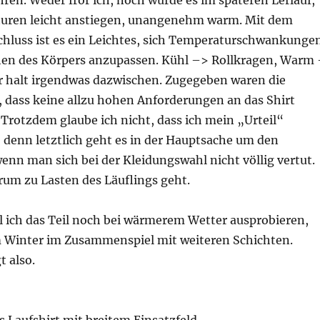
hren. Weder fror ich, noch wurde es im späteren Lerlauf,
turen leicht anstiegen, unangenehm warm. Mit dem
chluss ist es ein Leichtes, sich Temperaturschwankunge
en des Körpers anzupassen. Kühl –> Rollkragen, Warm
er halt irgendwas dazwischen. Zugegeben waren die
 dass keine allzu hohen Anforderungen an das Shirt
 Trotzdem glaube ich nicht, dass ich mein „Urteil“
 denn letztlich geht es in der Hauptsache um den
nn man sich bei der Kleidungswahl nicht völlig vertut.
um zu Lasten des Läuflings geht.
ll ich das Teil noch bei wärmerem Wetter ausprobieren,
m Winter im Zusammenspiel mit weiteren Schichten.
t also.