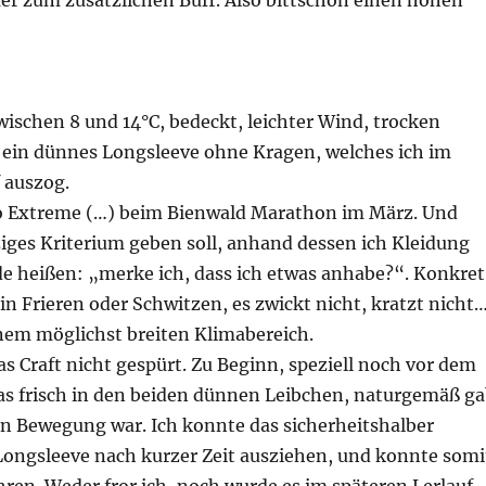
r zum zusätzlichen Buff. Also bittschön einen hohen
ischen 8 und 14°C, bedeckt, leichter Wind, trocken
 ein dünnes Longsleeve ohne Kragen, welches ich im
 auszog.
ro Extreme (…) beim Bienwald Marathon im März. Und
iges Kriterium geben soll, anhand dessen ich Kleidung
de heißen: „merke ich, dass ich etwas anhabe?“. Konkret
in Frieren oder Schwitzen, es zwickt nicht, kratzt nicht
inem möglichst breiten Klimabereich.
as Craft nicht gespürt. Zu Beginn, speziell noch vor dem
was frisch in den beiden dünnen Leibchen, naturgemäß g
h in Bewegung war. Ich konnte das sicherheitshalber
ongsleeve nach kurzer Zeit ausziehen, und konnte somi