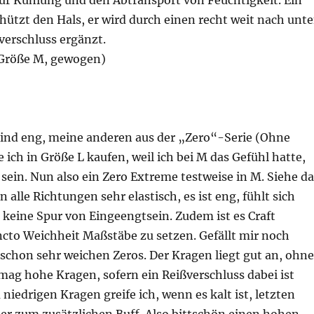
ür Kühlung und den Abtransport von Feuchtigkeit. Ein
ützt den Hals, er wird durch einen recht weit nach unt
verschluss ergänzt.
(Größe M, gewogen)
 sind eng, meine anderen aus der „Zero“-Serie (Ohne
ich in Größe L kaufen, weil ich bei M das Gefühl hatte,
sein. Nun also ein Zero Extreme testweise in M. Siehe da
in alle Richtungen sehr elastisch, es ist eng, fühlt sich
 keine Spur von Eingeengtsein. Zudem ist es Craft
ncto Weichheit Maßstäbe zu setzen. Gefällt mir noch
o schon sehr weichen Zeros. Der Kragen liegt gut an, ohne
 mag hohe Kragen, sofern ein Reißverschluss dabei ist
niedrigen Kragen greife ich, wenn es kalt ist, letzten