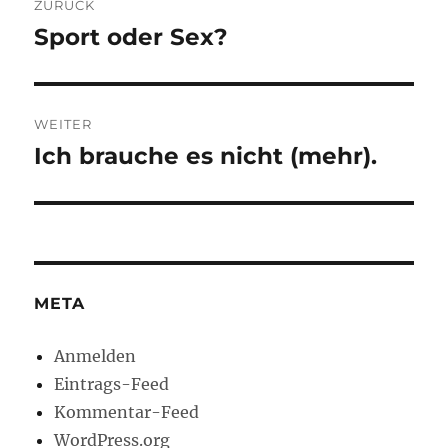
ZURÜCK
Sport oder Sex?
Vorheriger
Beitrag:
WEITER
Ich brauche es nicht (mehr).
Nächster
Beitrag:
META
Anmelden
Eintrags-Feed
Kommentar-Feed
WordPress.org