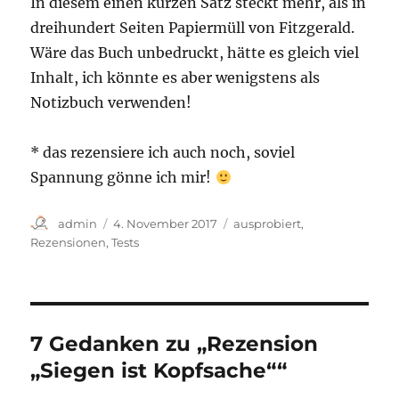
In diesem einen kurzen Satz steckt mehr, als in
dreihundert Seiten Papiermüll von Fitzgerald.
Wäre das Buch unbedruckt, hätte es gleich viel
Inhalt, ich könnte es aber wenigstens als
Notizbuch verwenden!
* das rezensiere ich auch noch, soviel
Spannung gönne ich mir!
Autor
Veröffentlicht
Kategorien
admin
4. November 2017
ausprobiert
,
am
Rezensionen
,
Tests
7 Gedanken zu „Rezension
„Siegen ist Kopfsache““