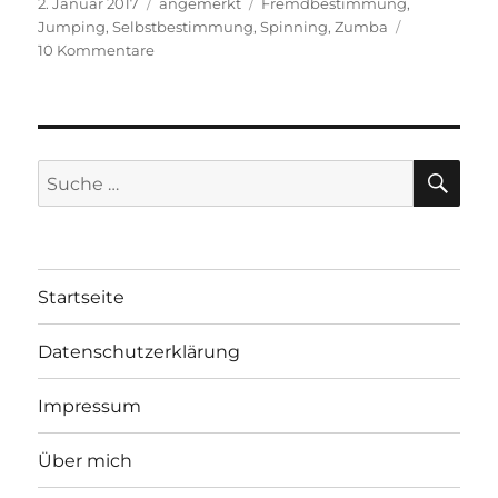
Veröffentlicht
Kategorien
Schlagwörter
2. Januar 2017
angemerkt
Fremdbestimmung
,
am
Jumping
,
Selbstbestimmung
,
Spinning
,
Zumba
zu
10 Kommentare
Mir
ist
nicht
zumbig
zumute
SU
Suche
nach:
Startseite
Datenschutzerklärung
Impressum
Über mich