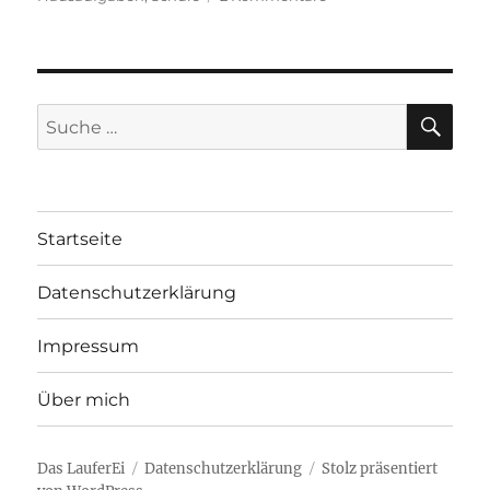
Die
Sache
mit
den
Hausaufgaben
SU
Suche
nach:
Startseite
Datenschutzerklärung
Impressum
Über mich
Das LauferEi
Datenschutzerklärung
Stolz präsentiert