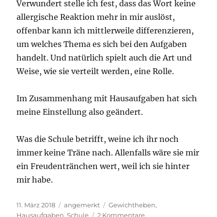
Verwundert stelle ich fest, dass das Wort keine
allergische Reaktion mehr in mir auslöst,
offenbar kann ich mittlerweile differenzieren,
um welches Thema es sich bei den Aufgaben
handelt. Und natürlich spielt auch die Art und
Weise, wie sie verteilt werden, eine Rolle.
Im Zusammenhang mit Hausaufgaben hat sich
meine Einstellung also geändert.
Was die Schule betrifft, weine ich ihr noch
immer keine Träne nach. Allenfalls wäre sie mir
ein Freudentränchen wert, weil ich sie hinter
mir habe.
Veröffentlicht
Kategorien
Schlagwörter
11. März 2018
angemerkt
Gewichtheben
,
am
zu
Hausaufgaben
,
Schule
2 Kommentare