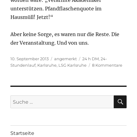
worden wäre: „Verarmte Akademiker
unterstützen. Pfandflaschenquote im
Hausmüll! Jetzt!“
Aber keine Sorge, es waren nur die Reste. Die
der Veranstaltung. Und von uns.
Veröffentlicht
Kategorien
Schlagwörter
10. September 2013
angemerkt
24 h DM
,
24-
am
zu
Stundenlauf
,
Karlsruhe
,
LSG Karlsruhe
8 Kommentare
Perspe
SU
Suche
nach:
Startseite