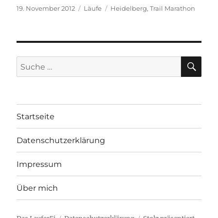
Veröffentlicht
Kategorien
Schlagwörter
19. November 2012
Läufe
Heidelberg
,
Trail Marathon
am
SU
Suche
nach:
Startseite
Datenschutzerklärung
Impressum
Über mich