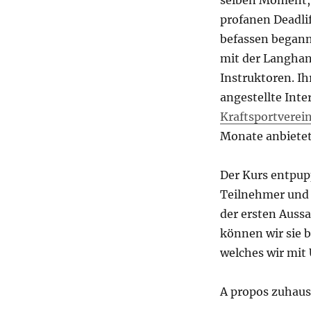
selben Moment, 
profanen Deadli
befassen begann
mit der Langhant
Instruktoren. Ih
angestellte Int
Kraftsportverei
Monate anbietet
Der Kurs entpupp
Teilnehmer und 
der ersten Aussa
können wir sie b
welches wir mit 
A propos zuhaus