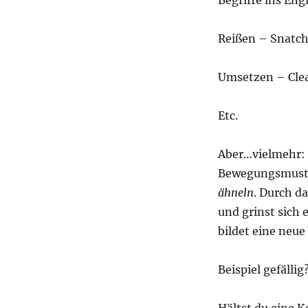
Begriffe ins Engl
Reißen – Snatc
Umsetzen – Cle
Etc.
Aber…vielmehr: 
Bewegungsmuster
ähneln
. Durch d
und grinst sich 
bildet eine neu
Beispiel gefällig