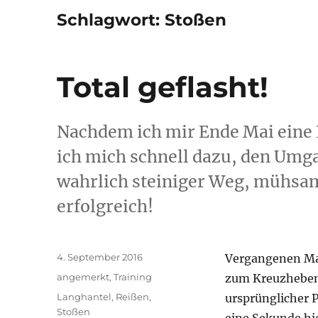
Schlagwort:
Stoßen
Total geflasht!
Nachdem ich mir Ende Mai eine 
ich mich schnell dazu, den Umga
wahrlich steiniger Weg, mühsam
erfolgreich!
Veröffentlicht
4. September 2016
Vergangenen Mai 
am
Kategorien
angemerkt
,
Training
zum Kreuzheben 
Schlagwörter
Langhantel
,
Reißen
,
ursprünglicher P
Stoßen