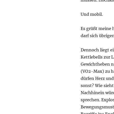
müssen. Hochkom
Und mobil.
Es grüßt meine 
darf sich übrig
Dennoch liegt ei
Kettlebells zur
Gewichtheben ni
(VO2-Max) zu hab
dürfen Herz und
sonst? Wie sieh
Nachhinein würd
sprechen. Explos
Bewegungsmuster