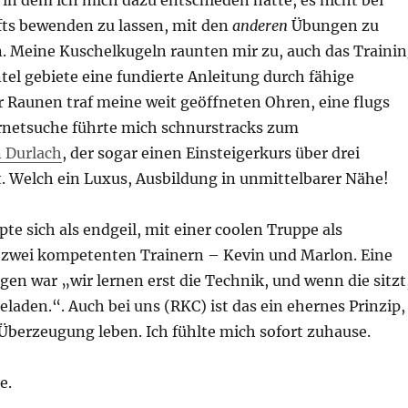
in dem ich mich dazu entschieden hatte, es nicht bei
fts bewenden zu lassen, mit den
anderen
Übungen zu
. Meine Kuschelkugeln raunten mir zu, auch das Traini
el gebiete eine fundierte Anleitung durch fähige
r Raunen traf meine weit geöffneten Ohren, eine flugs
ernetsuche führte mich schnurstracks zum
n Durlach
, der sogar einen Einsteigerkurs über drei
. Welch ein Luxus, Ausbildung in unmittelbarer Nähe!
te sich als endgeil, mit einer coolen Truppe als
zwei kompetenten Trainern – Kevin und Marlon. Eine
gen war „wir lernen erst die Technik, und wenn die sitzt
eladen.“. Auch bei uns (RKC) ist das ein ehernes Prinzip,
Überzeugung leben. Ich fühlte mich sofort zuhause.
e.