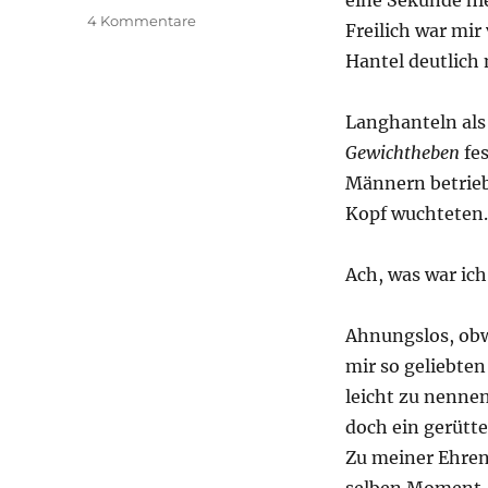
eine Sekunde hie
zu
4 Kommentare
Freilich war mir
Total
Hantel deutlich 
geflasht!
Langhanteln als
Gewichtheben
fe
Männern betrieb
Kopf wuchteten.
Ach, was war ic
Ahnungslos, obw
mir so geliebten
leicht zu nenne
doch ein gerütte
Zu meiner Ehren