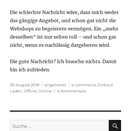
Die schlechte Nachricht wäre, dass mich weder
das gängige Angebot, und schon gar nicht die
Webshops zu begeistern vermögen. Ein „mehr
desselben“ ist nur selten toll – und schon gar
nicht, wenn es nachlässig dargeboten wird.
Die gute Nachricht? Ich brauche nichts. Damit
bin ich zufrieden.
Veröffentlicht
Kategorien
Schlagwörter
29. August 2018
angemerkt
e-commerce
,
Einkauf
,
am
zu
Laden
,
Offline
,
Online
4 Kommentare
Jacke
wie
Hose.
Von
der
SU
Suche
zunehmenden