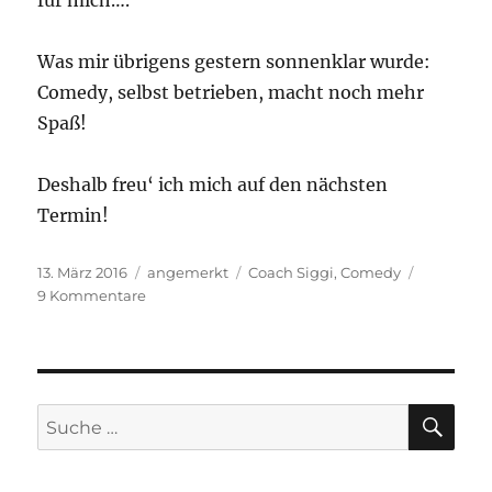
für mich….
Was mir übrigens gestern sonnenklar wurde:
Comedy, selbst betrieben, macht noch mehr
Spaß!
Deshalb freu‘ ich mich auf den nächsten
Termin!
Veröffentlicht
Kategorien
Schlagwörter
13. März 2016
angemerkt
Coach Siggi
,
Comedy
am
zu
9 Kommentare
Coach
Siggi
und
ich
SU
Suche
nach: