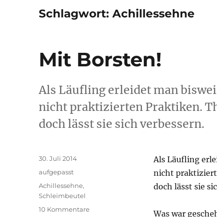
Schlagwort:
Achillessehne
Mit Borsten!
Als Läufling erleidet man biswei
nicht praktizierten Praktiken. T
doch lässt sie sich verbessern.
Veröffentlicht
30. Juli 2014
Als Läufling erl
am
Kategorien
aufgepasst
nicht praktizier
Schlagwörter
Achillessehne
,
doch lässt sie si
Schleimbeutel
zu
10 Kommentare
Was war gescheh