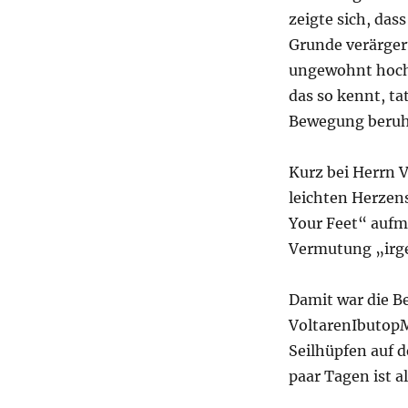
Mit
zeigte sich, das
Borsten!
Grunde verärger
ungewohnt hoch?
das so kennt, ta
Bewegung beruhi
Kurz bei Herrn 
leichten Herzen
Your Feet“ auf
Vermutung „irge
Damit war die B
VoltarenIbutopM
Seilhüpfen auf d
paar Tagen ist al