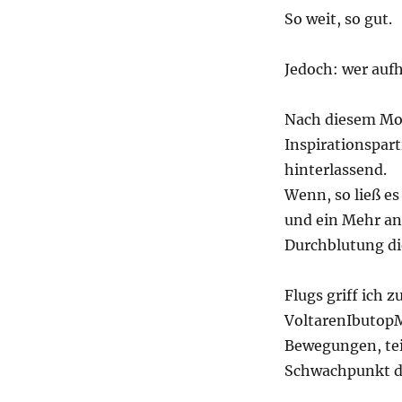
So weit, so gut.
Jedoch: wer aufh
Nach diesem Mot
Inspirationspart
hinterlassend.
Wenn, so ließ e
und ein Mehr an 
Durchblutung di
Flugs griff ich z
VoltarenIbutopMo
Bewegungen, teil
Schwachpunkt de