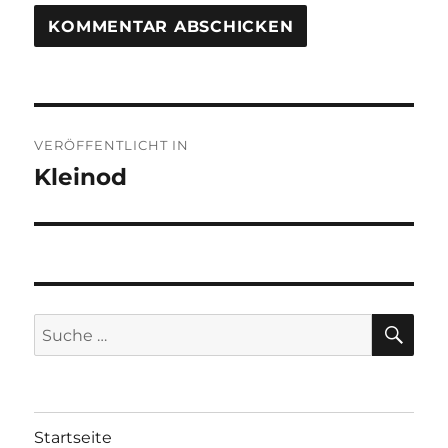
Beitragsnavigation
VERÖFFENTLICHT IN
Kleinod
SU
Suche
nach:
Startseite